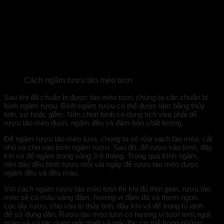
Cách ngâm rượu táo mèo tươi
Sau khi đã chuẩn bị được táo mèo tươi, chúng ta cần chuẩn bị
bình ngâm rượu. Bình ngâm rượu có thể được làm bằng thủy
tinh, sứ hoặc gốm. Nên chọn bình có dung tích vừa phải để
rượu táo mèo được ngâm đều và đảm bảo chất lượng.
Để ngâm rượu táo mèo tươi, chúng ta sẽ rửa sạch táo mèo, cắt
nhỏ và cho vào bình ngâm rượu. Sau đó, đổ rượu vào bình, đậy
kín và để ngâm trong vòng 3-6 tháng. Trong quá trình ngâm,
nên đảo đều bình rượu mỗi vài ngày để rượu táo mèo được
ngâm đều và đều màu.
Với cách ngâm rượu táo mèo tươi thì khi đủ thời gian, rượu táo
mèo sẽ có màu vàng đậm, hương vị đậm đà và thơm ngon.
Lọc lấy rượu, cho vào lọ thủy tinh, đậy kín và để trong tủ lạnh
để sử dụng dần. Rượu táo mèo tươi có hương vị tươi mới,ngọt
ngào và có tác dụng giải nhiệt và giải độc cơ thể trong những