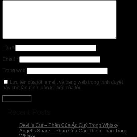
Tên
*
Email
*
Trang web
Lưu tên của tôi, email, và trang web trong trình duyệt
này cho lần bình luận kế tiếp của tôi.
Recent Posts
Devil’s Cut – Phần Của Ác Quỷ Trong Whisky
Angel’s Share – Phần Của Các Thiên Thần Trong
Whisky