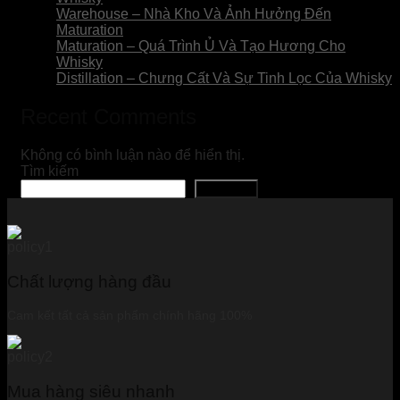
Warehouse – Nhà Kho Và Ảnh Hưởng Đến
Maturation
Maturation – Quá Trình Ủ Và Tạo Hương Cho
Whisky
Distillation – Chưng Cất Và Sự Tinh Lọc Của Whisky
Recent Comments
Không có bình luận nào để hiển thị.
Tìm kiếm
Tìm kiếm
Chất lượng hàng đầu
Cam kết tất cả sản phẩm chính hãng 100%
Mua hàng siêu nhanh