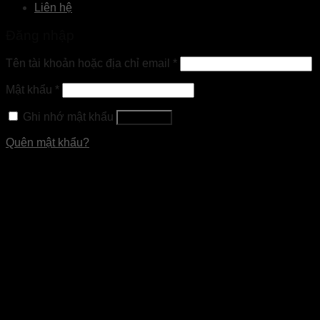
Liên hệ
Đăng nhập
Tên tài khoản hoặc địa chỉ email
*
Mật khẩu
*
Ghi nhớ mật khẩu
Đăng nhập
Quên mật khẩu?