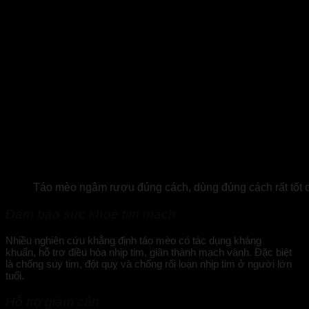
Táo mèo ngâm rượu đúng cách, dùng đúng cách rất tốt 
Đảm bảo sức khỏe tim mạch
Nhiều nghiên cứu khẳng định táo mèo có tác dụng kháng
khuẩn, hỗ trợ điều hòa nhịp tim, giãn thành mạch vành. Đặc biệt
là chống suy tim, đột quỵ và chống rối loạn nhịp tim ở người lớn
tuổi.
Hỗ trợ giảm cân