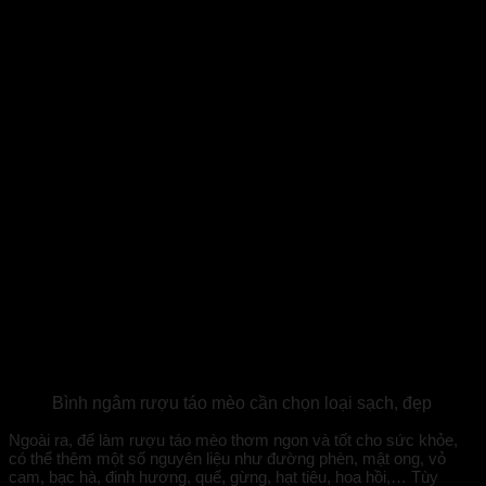
Bình ngâm rượu táo mèo cần chọn loại sạch, đẹp
Ngoài ra, để làm rượu táo mèo thơm ngon và tốt cho sức khỏe,
có thể thêm một số nguyên liệu như đường phèn, mật ong, vỏ
cam, bạc hà, đinh hương, quế, gừng, hạt tiêu, hoa hồi,… Tùy