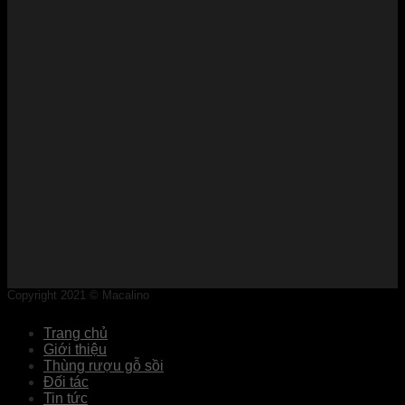
Copyright 2021 © Macalino
Trang chủ
Giới thiệu
Thùng rượu gỗ sồi
Đối tác
Tin tức