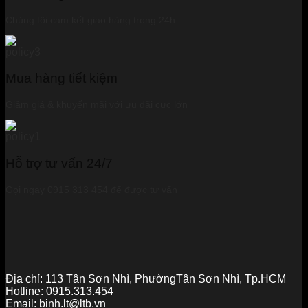
Chúng tôi cam kết giao hàng trong 24h
Mua hàng tiết kiệm
Giảm giá & khuyến mãi với ưu đãi cực lớn
Hỗ trợ tư vấn 24/7
Gọi ngay 0915 313 454 để được tư vấn
Địa chỉ:
113 Tân Sơn Nhì, PhườngTân Sơn Nhì, Tp.HCM
Hotline:
0915.313.454
Email:
binh.lt@ltb.vn