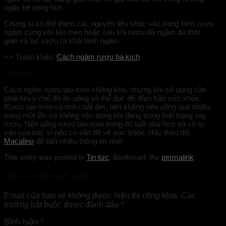
ngày hè nóng bức.
Chúng ta có thể thêm các nguyên liệu khác vào trong bình rượu
ngâm cùng với táo mèo hoặc sau khi rượu đã ngâm đủ thời
gian và lọc rượu ra khỏi bình ngâm.
>> Tham khảo:
Cách ngâm rượu ba kích
Kết luận
Cách ngâm rượu táo mèo không khó, nhưng khi sử dụng cần
phải lưu ý chế độ ăn uống và thể dục để đảm bảo sức khỏe.
Rượu táo mèo có tính chất ấm, nên không nên uống quá nhiều
trong một lần và không nên dùng khi đang trong tình trạng say
rượu. Nên uống rượu táo mèo trong độ tuổi phù hợp và có tư
vấn của bác sĩ nếu có vấn đề về sức khỏe. Hãy theo dõi
Macalino
để biết nhiều thông tin nhé!
This entry was posted in
Tin tức
. Bookmark the
permalink
.
Để lại một bình luận
Email của bạn sẽ không được hiển thị công khai.
Các
trường bắt buộc được đánh dấu
*
Bình luận
*