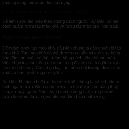
khẩu vị cũng như mục đích sử dụng.
2 Cách ngâm rượu táo mèo chuẩn Tây Bắc
Để làm rượu táo mèo theo phong cách người Tây Bắc, có hai
cách ngâm rượu táo mèo khô và rượu táo mèo tươi như sau:
Ngâm rượu táo mèo khô
Để ngâm rượu táo mèo khô, đầu tiên chúng ta cần chuẩn bị táo
mèo khô. Táo mèo khô có thể được mua sẵn tại các cửa hàng
bán đặc sản hoặc có thể tự làm bằng cách sấy khô táo mèo.
Việc chọn loại táo cũng rất quan trọng đối với cách ngâm rượu
táo mèo khô này. Cần chọn loại táo mèo chất lượng, được sản
xuất và bán tại những nơi uy tín.
Sau khi đã chuẩn bị được táo mèo khô, chúng ta cần chuẩn bị
bình ngâm rượu. Bình ngâm rượu có thể được làm bằng thủy
tinh, sứ hoặc gốm. Nên chọn bình có dung tích vừa phải để
rượu táo mèo được ngâm đều và đảm bảo chất lượng.