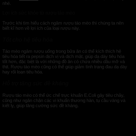
nhé.
Lợi ích sức khỏe từ rượu táo mèo
Trước khi tìm hiểu cách ngâm rượu táo mèo thì chúng ta nên
biết kĩ hơn về lợi ích của loại rượu này.
Tốt cho hệ tiêu hóa
Táo mèo ngâm rượu uống trong bữa ăn có thể kích thích hệ
tiêu hóa tiết ra pepsin dịch vị và dịch mật, giúp dạ dày tiêu hóa
tốt hơn, đặc biệt là với những đồ ăn có chứa nhiều dầu mỡ và
thịt. Rượu táo mèo cũng có thể giúp giảm tình trạng đau dạ dày
hay rối loạn tiêu hóa.
Hỗ trợ tăng sức đề kháng
Rượu táo mèo có thể ức chế trực khuẩn E.Coli gây tiêu chảy,
cũng như ngăn chặn các vi khuẩn thương hàn, tụ cầu vàng và
kiết lỵ, giúp tăng cường sức đề kháng.