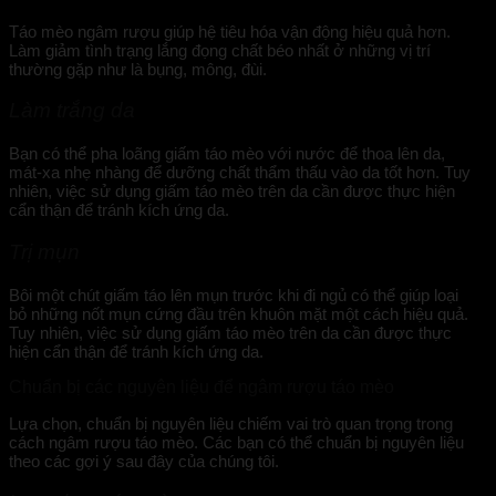
Táo mèo ngâm rượu giúp hệ tiêu hóa vận động hiệu quả hơn.
Làm giảm tình trạng lắng đọng chất béo nhất ở những vị trí
thường gặp như là bụng, mông, đùi.
Làm trắng da
Bạn có thể pha loãng giấm táo mèo với nước để thoa lên da,
mát-xa nhẹ nhàng để dưỡng chất thẩm thấu vào da tốt hơn. Tuy
nhiên, việc sử dụng giấm táo mèo trên da cần được thực hiện
cẩn thận để tránh kích ứng da.
Trị mụn
Bôi một chút giấm táo lên mụn trước khi đi ngủ có thể giúp loại
bỏ những nốt mụn cứng đầu trên khuôn mặt một cách hiệu quả.
Tuy nhiên, việc sử dụng giấm táo mèo trên da cần được thực
hiện cẩn thận để tránh kích ứng da.
Chuẩn bị các nguyên liệu để ngâm rượu táo mèo
Lựa chọn, chuẩn bị nguyên liệu chiếm vai trò quan trọng trong
cách ngâm rượu táo mèo. Các bạn có thể chuẩn bị nguyên liệu
theo các gợi ý sau đây của chúng tôi.