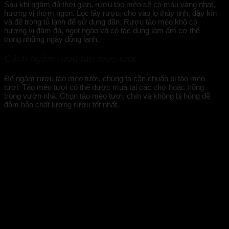
Sau khi ngâm đủ thời gian, rượu táo mèo sẽ có màu vàng nhạt,
hương vị thơm ngon. Lọc lấy rượu, cho vào lọ thủy tinh, đậy kín
và để trong tủ lạnh để sử dụng dần. Rượu táo mèo khô có
hương vị đậm đà, ngọt ngào và có tác dụng làm ấm cơ thể
trong những ngày đông lạnh.
Cách ngâm rượu táo mèo tươi
Để ngâm rượu táo mèo tươi, chúng ta cần chuẩn bị táo mèo
tươi. Táo mèo tươi có thể được mua tại các chợ hoặc trồng
trong vườn nhà. Chọn táo mèo tươi, chín và không bị hỏng để
đảm bảo chất lượng rượu tốt nhất.