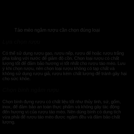
Táo mèo ngâm rượu cần chọn đúng loại
Lựa chọn rượu
Có thể sử dụng rượu gạo, rượu nếp, rượu đế hoặc rượu trắng
pha loãng với nước để giảm độ cồn. Chọn loại rượu có chất
lượng tốt để đảm bảo hương vị tốt nhất cho rượu táo mèo. Lưu
ý khi chọn rượu, nên chọn loại rượu không có tạp chất và
không sử dụng rượu giả, rượu kém chất lượng để tránh gây hại
cho sức khỏe.
Chọn bình ngâm rượu
Chọn bình đựng rượu có chất liệu tốt như thủy tinh, sứ, gốm,
inox, để đảm bảo an toàn thực phẩm và không gây tác động
đến hương vị của rượu táo mèo. Nên dùng bình có dung tích
vừa phải để rượu táo mèo được ngâm đều và đảm bảo chất
lượng.