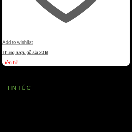
Add to wishlist
Thùng rượu gỗ sồi 20 lít
Liên hệ
TIN TỨC