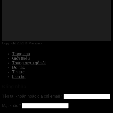
Copyright 2021 © Macalino
Trang chủ
Giới thiệu
Thùng rượu gỗ sồi
Đối tác
Tin tức
Liên hệ
Đăng nhập
Tên tài khoản hoặc địa chỉ email
*
Mật khẩu
*