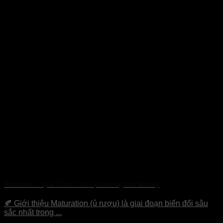
Maturation – Quá Trình Ủ Và Tạo Hương Cho Whisky
🍂 Giới thiệu Maturation (ủ rượu) là giai đoạn biến đổi sâu
sắc nhất trong ...