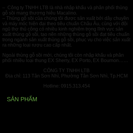
– Công ty TNHH LTB là nhà nhập khẩu và phân phối thùng
gỗ sồi mang thương hiêu Macalino.
– Thùng gỗ sồi của chúng tôi được sản xuất bởi dây chuyền
và máy móc hiện đại theo tiêu chuẩn Châu Âu, cùng với đội
ngũ thợ thủ công có nhiều kinh nghiệm trong lĩnh vực sản
xuất thùng gỗ sồi, tạo nên những thùng gỗ sồi đạt tiêu chuẩn
trong ngành sản xuất thùng gỗ sồi, phục vụ cho việc sản xuất
ra những loại rượu cao cấp nhất.
Ngoài thùng gỗ sồi mới, chúng tôi còn nhập khẩu và phân
phối nhiều loại thung EX Sherry, EX Porto, EX Bournon……
CÔNG TY TNHH LTB
Địa chỉ: 113 Tân Sơn Nhì, Phường Tân Sơn Nhì, Tp.HCM
Hotline: 0915.313.454
SẢN PHẨM