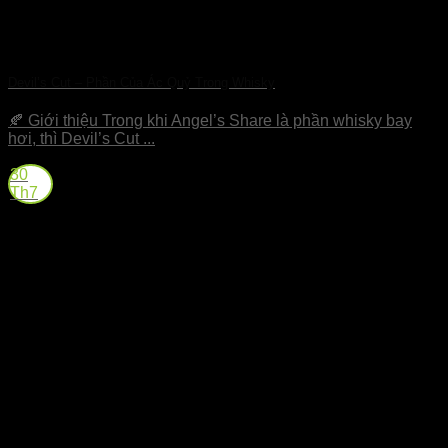
Devil’s Cut – Phần Của Ác Quỷ Trong Whisky
🍂 Giới thiệu Trong khi Angel’s Share là phần whisky bay
hơi, thì Devil’s Cut ...
30
Th7