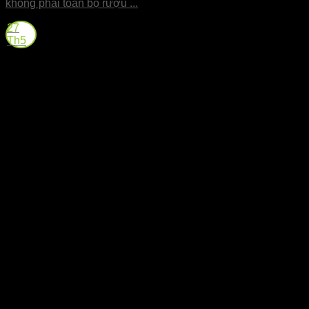
không phải toàn bộ rượu ...
27
Th5