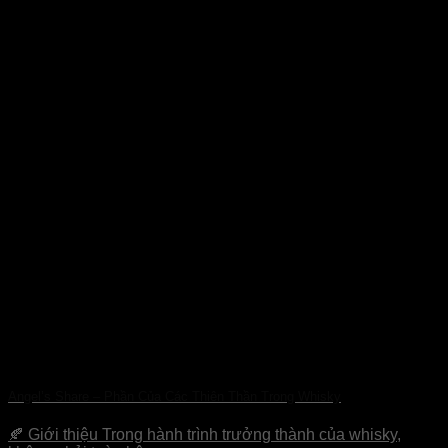
Angel’s Share – Phần Của Các Thiên Thần Trong Whisky
🍂 Giới thiệu Trong hành trình trưởng thành của whisky,