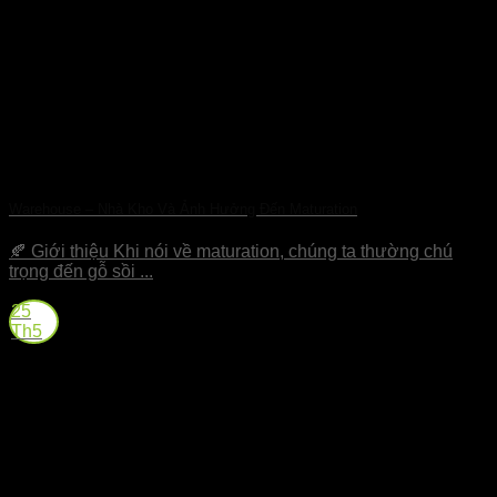
Warehouse – Nhà Kho Và Ảnh Hưởng Đến Maturation
🍂 Giới thiệu Khi nói về maturation, chúng ta thường chú
trọng đến gỗ sồi ...
25
Th5