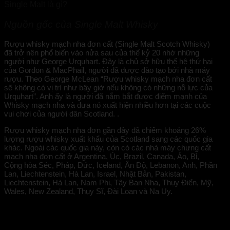
Single Malt là gì?
Nguồn gốc của Single Malt Whisky
Rượu whisky mạch nha đơn cất (Single Malt Scotch Whisky)
đã trở nên phổ biến vào nửa sau của thế kỷ 20 nhờ những
người như George Urquhart. Đây là chủ sở hữu thế hệ thứ hai
của Gordon & MacPhail, người đã được đào tạo bởi nhà máy
rượu. Theo George McLean “Rượu whisky mạch nha đơn cất
sẽ không có vị trí như bây giờ nếu không có những nỗ lực của
Urquhart”. Anh ấy là người đã nắm bắt được điểm mạnh của
Whisky mạch nha và đưa nó xuất hiện nhiều hơn tại các cuộc
vui chơi của người dân Scotland. .
Rượu whisky mạch nha đơn gần đây đã chiếm khoảng 26%
lượng rượu whisky xuất khẩu của Scotland sang các quốc gia
khác. Ngoài các quốc gia này, còn có các nhà máy chưng cất
mạch nha đơn cất ở Argentina, Úc, Brazil, Canada, Áo, Bỉ,
Cộng hòa Séc, Pháp, Đức, Iceland, Ấn Độ, Lebanon, Anh, Phần
Lan, Liechtenstein, Hà Lan, Israel, Nhật Bản, Pakistan,
Liechtenstein, Hà Lan, Nam Phi, Tây Ban Nha, Thụy Điển, Mỹ,
Wales, New Zealand, Thụy Sĩ, Đài Loan và Na Uy.