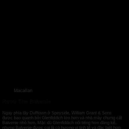
Macallan
Rượu The Balvenie
Ngay phía tây Dufftown ở Speyside, William Grant & Sons
được bao quanh bởi Glenfiddich lớn hơn và nhà máy chưng cất
Balvenie nhỏ hơn. Mặc dù Glenfiddich nổi tiếng hơn đáng kể,
nhưng Balvenie được coi là có hương vị tinh tế và đặc biệt hơn