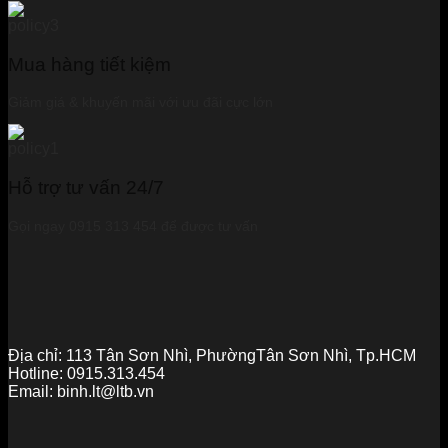
Mua hàng tiết kiệm
Giảm giá & khuyến mãi với ưu đãi cực lớn
Hỗ trợ tư vấn 24/7
Gọi ngay 0915 313 454 để được tư vấn
Địa chỉ:
113 Tân Sơn Nhì, PhườngTân Sơn Nhì, Tp.HCM
Hotline:
0915.313.454
Email:
binh.lt@ltb.vn