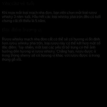
Yêu cầu về tuổi
Khi mua một loại mạch nha đơn, bạn nên chọn một loại rượu
whisky 3 năm tuổi. Hầu hết các loại whisky pha trộn đều có tuổi
chưng cất tối thiểu là 5 năm.
Đặc điểm hương vị
Rượu whisky mạch nha đơn cất có thể sẽ có hương vị ổn định
hơn rượu whisky pha trộn, loại rượu này có thể kết hợp một số
đặc điểm. Tuy nhiên, một loạt các yếu tố bổ sung có thể ảnh
hưởng đến hương vị rượu whisky. Chẳng hạn, rượu được ủ
trong thùng sherry sẽ có hương vị khác với rượu được ủ trong
thùng gỗ sồi.