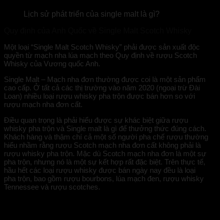
Lịch sử phát triển của single malt là gì?
Quy định của Anh Quốc về Single Malt Scotch Whisky
Một loại “Single Malt Scotch Whisky” phải được sản xuất độc
quyền từ mạch nha lúa mạch theo Quy định về rượu Scotch
Whisky của Vương quốc Anh.
Single Malt – Mạch nha đơn thường được coi là một sản phẩm
cao cấp. Ở tất cả các thị trường vào năm 2020 (ngoại trừ Đài
Loan) nhiều loại rượu whisky pha trộn được bán hơn so với
rượu mạch nha đơn cất.
Điều quan trọng là phải hiểu được sự khác biệt giữa rượu
whisky pha trộn và
Single malt là gì
để thưởng thức đúng cách.
Khách hàng và thậm chí cả một số người pha chế rượu thường
hiểu nhầm rằng rượu Scotch mạch nha đơn cất không phải là
rượu whisky pha trộn. Mặc dù Scotch mạch nha đơn là một sự
pha trộn, nhưng nó là một sự kết hợp rất đặc biệt. Trên thực tế,
hầu hết các loại rượu whisky được bán ngày nay đều là loại
pha trộn, bao gồm rượu bourbons, lúa mạch đen, rượu whisky
Tennessee và rượu scotches.