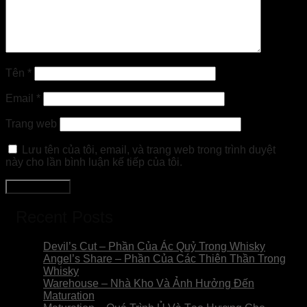
Tên
*
Email
*
Trang web
Lưu tên của tôi, email, và trang web trong trình duyệt
này cho lần bình luận kế tiếp của tôi.
Recent Posts
Devil’s Cut – Phần Của Ác Quỷ Trong Whisky
Angel’s Share – Phần Của Các Thiên Thần Trong
Whisky
Warehouse – Nhà Kho Và Ảnh Hưởng Đến
Maturation