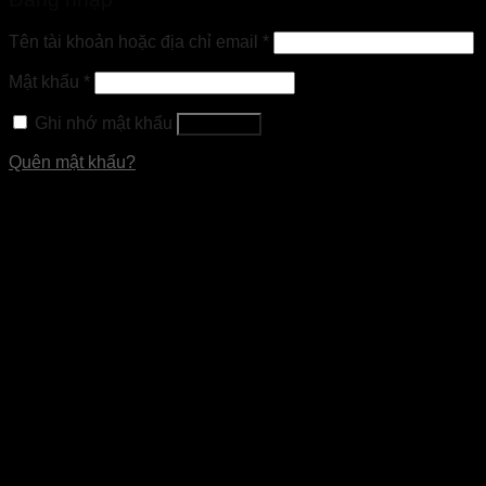
Tên tài khoản hoặc địa chỉ email
*
Mật khẩu
*
Ghi nhớ mật khẩu
Đăng nhập
Quên mật khẩu?