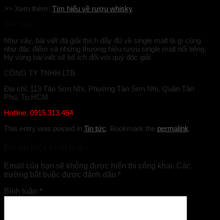
>> Xem thêm:
Tìm hiểu về rượu whisky
Kết luận
Như vậy, bài viết đã giải thích đầy đủ về
single malt là gì
cũng
như đặc điểm và những thương hiệu rượu single malt nổi tiếng.
Hy vọng bài viết sẽ bổ ích đối với quý độc giả!
CÔNG TY TNHH LTB
Địa chỉ: 113 Tân Sơn Nhì, Phường Tân Sơn Nhì, Quận Tân
Phú, Tp.HCM
Hotline: 0915.313.454
This entry was posted in
Tin tức
. Bookmark the
permalink
.
Để lại một bình luận
Email của bạn sẽ không được hiển thị công khai.
Các
trường bắt buộc được đánh dấu
*
Bình luận
*