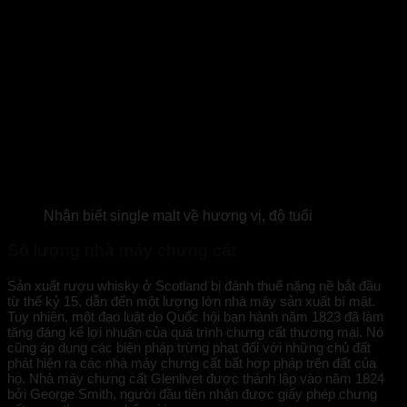
Nhận biết single malt về hương vị, độ tuổi
Số lượng nhà máy chưng cất
Sản xuất rượu whisky ở Scotland bị đánh thuế nặng nề bắt đầu
từ thế kỷ 15, dẫn đến một lượng lớn nhà máy sản xuất bí mật.
Tuy nhiên, một đạo luật do Quốc hội ban hành năm 1823 đã làm
tăng đáng kể lợi nhuận của quá trình chưng cất thương mại. Nó
cũng áp dụng các biện pháp trừng phạt đối với những chủ đất
phát hiện ra các nhà máy chưng cất bất hợp pháp trên đất của
họ. Nhà máy chưng cất Glenlivet được thành lập vào năm 1824
bởi George Smith, người đầu tiên nhận được giấy phép chưng