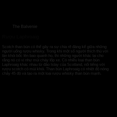
The Balvenie
Rượu Laphroaig
Scotch than bùn có thể gây ra sự chia rẽ đáng kể giữa những
người uống rượu whisky. Trong khi một số người thích thú với
làn khói bốc lên bao quanh họ, thì những người khác lại cho
rằng nó có vị như mùi cháy lốp xe. Có nhiều loại than bùn
Laphroaig khác nhau từ đảo Islay của Scotland, nổi tiếng với
rượu scotch có mùi khói. Than bùn Laphroaig có nhiệt độ nóng
chảy 45 độ và tạo ra một loại rượu whisky than bùn mạnh.