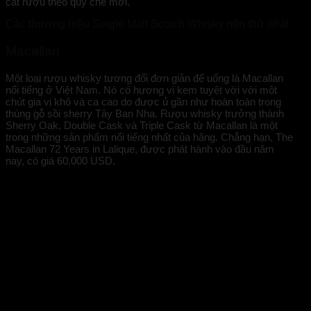
cất rượu theo quy chế mới.
Các thương hiệu Single Malt Scotch Whisky nên thử nhất
Macallan
Một loại rượu whisky tương đối đơn giản để uống là Macallan
nổi tiếng ở Việt Nam. Nó có hương vị kem tuyệt vời với một
chút gia vị khô và ca cao do được ủ gần như hoàn toàn trong
thùng gỗ sồi sherry Tây Ban Nha. Rượu whisky trưởng thành
Sherry Oak, Double Cask và Triple Cask từ Macallan là một
trong những sản phẩm nổi tiếng nhất của hãng. Chẳng hạn, The
Macallan 72 Years in Lalique, được phát hành vào đầu năm
nay, có giá 60.000 USD.