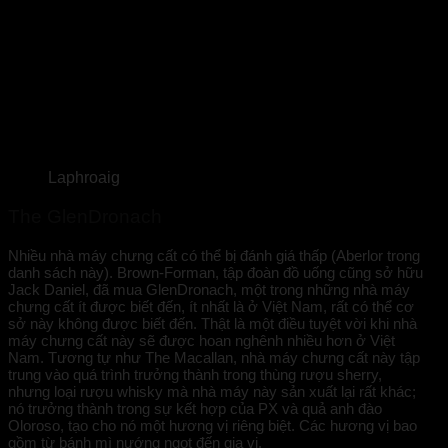
Laphroaig
The GlenDronach
Nhiều nhà máy chưng cất có thể bị đánh giá thấp (Aberlor trong
danh sách này). Brown-Forman, tập đoàn đồ uống cũng sở hữu
Jack Daniel, đã mua GlenDronach, một trong những nhà máy
chưng cất ít được biết đến, ít nhất là ở Việt Nam, rất có thể cơ
sở này không được biết đến. Thật là một điều tuyệt vời khi nhà
máy chưng cất này sẽ được hoan nghênh nhiều hơn ở Việt
Nam. Tương tự như The Macallan, nhà máy chưng cất này tập
trung vào quá trình trưởng thành trong thùng rượu sherry,
nhưng loại rượu whisky mà nhà máy này sản xuất lại rất khác;
nó trưởng thành trong sự kết hợp của PX và quả anh đào
Oloroso, tạo cho nó một hương vị riêng biệt. Các hương vị bao
gồm từ bánh mì nướng ngọt đến gia vị.