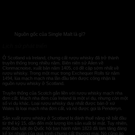
Nguồn gốc của Single Malt là gì?
Lịch sử phát triển
Ở Scotland và Ireland, chưng cất rượu whisky đã trở thành
truyền thống trong nhiều năm. Biên niên sử Ailen về
Clonmacnoise, xuất bản năm 1405, có đề cập sớm nhất về
rượu whisky. Trong một mục trong Exchequer Rolls từ năm
1494, lúa mạch mạch nha lần đầu tiên được công nhận là
nguồn rượu whisky ở Scotland.
Truyền thống của Scotch gắn liền với rượu whisky mạch nha
đơn cất. Mạch nha đơn của Ireland là một ví dụ, nhưng còn một
số ví dụ khác. Loại rượu whisky duy nhất được bán ở xứ
Wales là loại mạch nha đơn cất, và nó được gọi là Penderyn.
Sản xuất rượu whisky ở Scotland bị đánh thuế nặng nề bắt đầu
từ thế kỷ 15, dẫn đến một lượng lớn sản xuất bí mật. Tuy nhiên,
một đạo luật do Quốc hội ban hành năm 1823 đã làm tăng đáng
kể lợi nhuận của quá trình chưng cất thương mại. Nó cũng áp