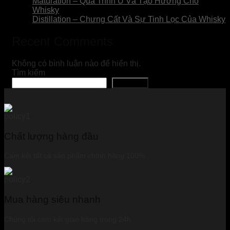
Maturation – Quá Trình Ủ Và Tạo Hương Cho
Whisky
Distillation – Chưng Cất Và Sự Tinh Lọc Của Whisky
Recent Comments
Không có bình luận nào để hiển thị.
Tìm kiếm
Tìm kiếm
Chất lượng hàng đầu
Cam kết tất cả sản phẩm chính hãng 100%
Mua hàng siêu nhanh
Chúng tôi cam kết giao hàng trong 24h