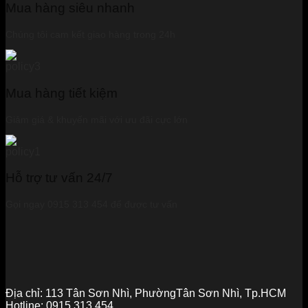
Mua hàng siêu nhanh
Chúng tôi cam kết giao hàng trong 24h
Mua hàng tiết kiệm
Giảm giá & khuyến mãi với ưu đãi cực lớn
Hỗ trợ tư vấn 24/7
Gọi ngay 0915 313 454 để được tư vấn
Địa chỉ:
113 Tân Sơn Nhì, PhườngTân Sơn Nhì, Tp.HCM
Hotline:
0915.313.454