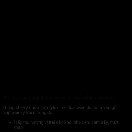
🍷
2. Tại sao dùng thùng sherry để hoàn thiện whisky?
Thùng sherry chứa lượng lớn
residual wine
đã thấm vào gỗ,
giúp whisky khi ủ trong đó:
Hấp thụ
hương vị trái cây khô, nho đen, cam sấy, mứt
mận