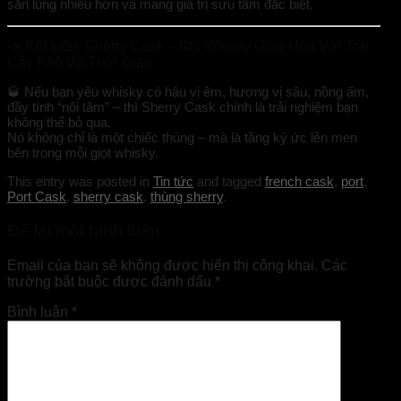
săn lùng nhiều hơn và mang giá trị sưu tầm đặc biệt.
📣
Kết luận: Sherry Cask – Khi Whisky Giao Hòa Với Trái
Cây Khô Và Thời Gian
🥃 Nếu bạn yêu whisky có hậu vị êm, hương vị sâu, nồng ấm,
đầy tính “nội tâm” – thì
Sherry Cask chính là trải nghiệm bạn
không thể bỏ qua.
Nó không chỉ là một chiếc thùng – mà là
tầng ký ức lên men
bên trong mỗi giọt whisky.
This entry was posted in
Tin tức
and tagged
french cask
,
port
,
Port Cask
,
sherry cask
,
thùng sherry
.
Để lại một bình luận
Email của bạn sẽ không được hiển thị công khai.
Các
trường bắt buộc được đánh dấu
*
Bình luận
*