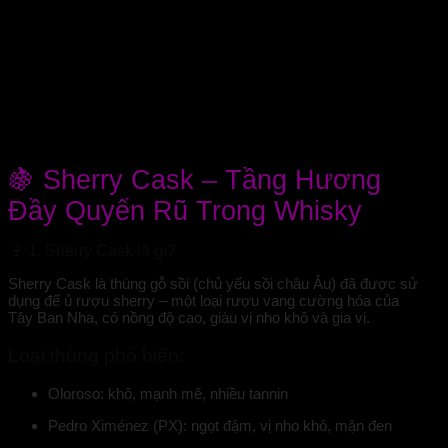
🍇
Sherry Cask – Tầng Hương
Đầy Quyến Rũ Trong Whisky
🍷
1. Sherry Cask là gì?
Sherry Cask là thùng gỗ sồi (chủ yếu sồi châu Âu) đã được sử
dụng để
ủ rượu sherry
– một loại rượu vang cường hóa của
Tây Ban Nha, có nồng độ cao, giàu vị nho khô và gia vị.
Loại thùng phổ biến:
Oloroso
: khô, mạnh mẽ, nhiều tannin
Pedro Ximénez (PX)
: ngọt đậm, vị nho khô, mận đen