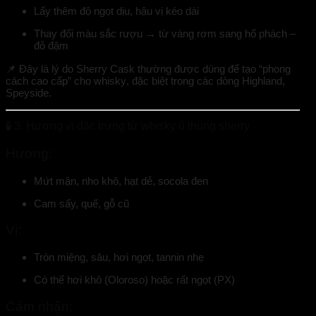
Lấy thêm độ
ngọt dịu
, hậu vị kéo dài
Thay đổi màu sắc rượu → từ vàng rơm sang hổ phách –
đỏ đậm
📌 Đây là lý do
Sherry Cask thường được dùng để tạo “phong
cách cao cấp” cho whisky
, đặc biệt trong các dòng Highland,
Speyside.
🧪
3. Hương vị đặc trưng từ whisky ủ thùng sherry
Hương:
Mứt mận, nho khô, hạt dẻ, socola đen
Cam sấy, quế, gỗ cũ
Vị:
Tròn miệng, sâu, hơi ngọt, tannin nhẹ
Có thể hơi khô (Oloroso) hoặc rất ngọt (PX)
Cảm nhận: