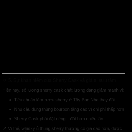
🏺
5. Sự khan hiếm của Sherry Cask và giá trị sưu tầm
Hiện nay,
số lượng sherry cask chất lượng đang giảm mạnh
vì:
Tiêu chuẩn làm rượu sherry ở Tây Ban Nha thay đổi
Nhu cầu dùng thùng bourbon tăng cao vì chi phí thấp hơn
Sherry Cask phải đặt riêng – đắt hơn nhiều lần
📌 Vì thế, whisky ủ thùng sherry thường có
giá cao hơn
, được