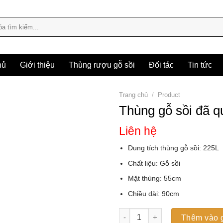
hủ
Giới thiệu
Thùng rượu gỗ sồi
Đối tác
Tin tức
Trang chủ
/
Product
Thùng gỗ sồi đã q
Liên hệ
Add to
wishlist
Dung tích thùng gỗ sồi: 225L
Chất liệu: Gỗ sồi
Mặt thùng: 55cm
Chiều dài: 90cm
Thùng gỗ sồi đã qua sử dụng
Thêm vào 