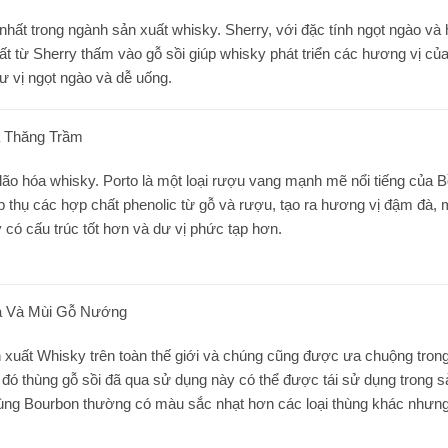
 nhất trong ngành sản xuất whisky. Sherry, với đặc tính ngọt ngào v
t từ Sherry thấm vào gỗ sồi giúp whisky phát triển các hương vị của
ư vị ngọt ngào và dễ uống.
à Thăng Trầm
lão hóa whisky. Porto là một loại rượu vang mạnh mẽ nổi tiếng của B
p thụ các hợp chất phenolic từ gỗ và rượu, tạo ra hương vị đậm đà, m
có cấu trúc tốt hơn và dư vị phức tạp hơn.
à Và Mùi Gỗ Nướng
 xuất Whisky trên toàn thế giới và chúng cũng được ưa chuộng trong
đó thùng gỗ sồi đã qua sử dụng này có thể được tái sử dụng trong s
thùng Bourbon thường có màu sắc nhạt hơn các loại thùng khác nhưn