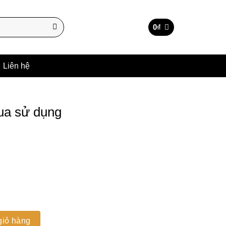
0
₫
Liên hệ
ua sử dụng
 số lượng
giỏ hàng