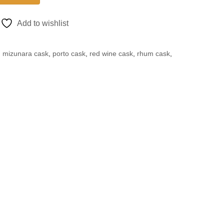
Add to wishlist
,
mizunara cask
,
porto cask
,
red wine cask
,
rhum cask
,