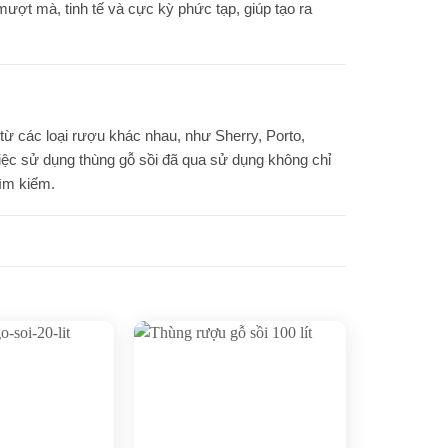
mượt mà, tinh tế và cực kỳ phức tạp, giúp tạo ra
 từ các loại rượu khác nhau, như Sherry, Porto,
iệc sử dụng thùng gỗ sồi đã qua sử dụng không chỉ
tìm kiếm.
Add to
Add to
wishlist
wishlist