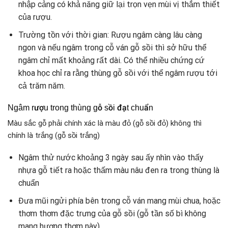
nhập cảng có khả năng giữ lại trọn vẹn mùi vị thắm thiết
của rượu.
Trường tồn với thời gian: Rượu ngâm càng lâu càng
ngon và nếu ngâm trong cỗ ván gỗ sồi thì sở hữu thể
ngâm chỉ mất khoảng rất dài. Có thể nhiều chứng cứ
khoa học chỉ ra rằng thùng gỗ sồi với thể ngâm rượu tới
cả trăm năm.
Ngâm rượu trong thùng gỗ sồi đạt chuẩn
Màu sắc gỗ phải chính xác là màu đỏ (gỗ sồi đỏ) không thì
chính là trắng (gỗ sồi trắng)
Ngâm thử nước khoảng 3 ngày sau ấy nhìn vào thấy
nhựa gỗ tiết ra hoặc thấm màu nâu đen ra trong thùng là
chuẩn
Đưa mũi ngửi phía bên trong cỗ ván mang mùi chua, hoặc
thơm thơm đặc trưng của gỗ sồi (gỗ tần số bì không
mang hương thơm này).