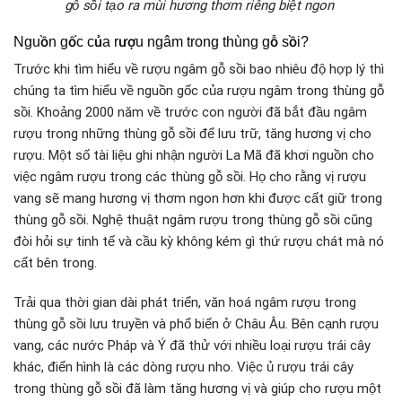
gỗ sồi tạo ra mùi hương thơm riêng biệt ngon
Nguồn gốc của rượu ngâm trong thùng gỗ sồi?
Trước khi tìm hiểu về rượu ngâm gỗ sồi bao nhiêu độ hợp lý thì
chúng ta tìm hiểu về nguồn gốc của rượu ngâm trong thùng gỗ
sồi. Khoảng 2000 năm về trước con người đã bắt đầu ngâm
rượu trong những thùng gỗ sồi để lưu trữ, tăng hương vị cho
rượu. Một số tài liệu ghi nhận người La Mã đã khơi nguồn cho
việc ngâm rượu trong các thùng gỗ sồi. Họ cho rằng vị rượu
vang sẽ mang
hương vị thơm ngon hơn khi được cất giữ trong
thùng gỗ sồi. Nghệ thuật ngâm rượu trong thùng gỗ sồi cũng
đòi hỏi sự tinh tế và cầu kỳ không kém gì thứ rượu chát mà nó
cất bên trong.
Trải qua thời gian dài phát triển, văn hoá ngâm rượu trong
thùng gỗ sồi lưu truyền và phổ biến ở Châu Âu. Bên cạnh rượu
vang, các nước Pháp và Ý đã thử với nhiều loại rượu trái cây
khác, điển hình là các dòng rượu nho. Việc ủ rượu trái cây
trong thùng gỗ sồi đã làm tăng hương vị và giúp cho rượu một