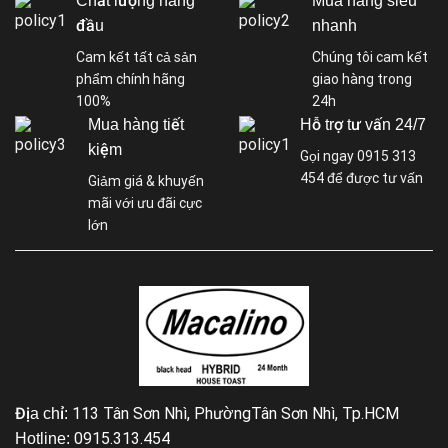
Chất lượng hàng
Mua hàng siêu
đầu
nhanh
Cam kết tất cả sản
Chúng tôi cam kết
phẩm chính hãng
giao hàng trong
100%
24h
Mua hàng tiết
Hỗ trợ tư vấn 24/7
kiệm
Gọi ngay 0915 313
454 để được tư vấn
Giảm giá & khuyến
mãi với ưu đãi cực
lớn
113 Tân Sơn Nhì, PhườngTân Sơn Nhì, Tp.HCM
Địa chỉ:
0915.313.454
Hotline: