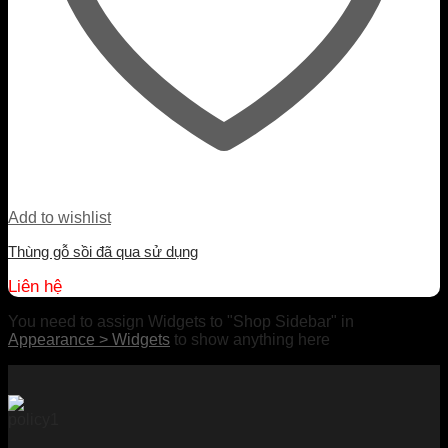
Add to wishlist
Thùng gỗ sồi đã qua sử dụng
Liên hệ
You need to assign Widgets to
"Shop Sidebar"
in
Appearance > Widgets
to show anything here