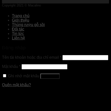
Copyright 2021 © Macalino
Trang chủ
Giới thiệu
Thùng rượu gỗ sồi
Đối tác
Tin tức
Liên hệ
Đăng nhập
Tên tài khoản hoặc địa chỉ email
*
Mật khẩu
*
Ghi nhớ mật khẩu
Đăng nhập
Quên mật khẩu?