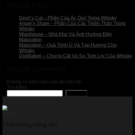
Recent Posts
Devil’s Cut – Phần Của Ác Quỷ Trong Whisky
Angel’s Share – Phần Của Các Thiên Thần Trong
Whisky
Warehouse – Nhà Kho Và Ảnh Hưởng Đến
Maturation
Maturation – Quá Trình Ủ Và Tạo Hương Cho
Whisky
Distillation – Chưng Cất Và Sự Tinh Lọc Của Whisky
Recent Comments
Không có bình luận nào để hiển thị.
Tìm kiếm
Tìm kiếm
Chất lượng hàng đầu