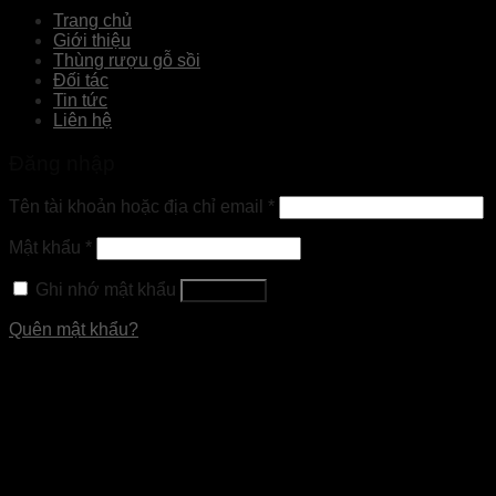
Trang chủ
Giới thiệu
Thùng rượu gỗ sồi
Đối tác
Tin tức
Liên hệ
Đăng nhập
Tên tài khoản hoặc địa chỉ email
*
Mật khẩu
*
Ghi nhớ mật khẩu
Đăng nhập
Quên mật khẩu?