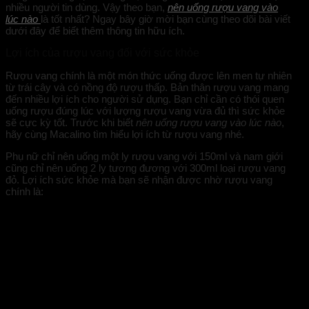
nhiều người tin dùng. Vậy theo bạn,
nên uống rượu vang vào
lúc nào
là tốt nhất? Ngay bây giờ mời bạn cùng theo dõi bài viết
dưới đây để biết thêm thông tin hữu ích.
Lợi ích của rượu vang đối với sức khỏe
Rượu vang chính là một món thức uống được lên men tự nhiên
từ trái cây và có nồng độ rượu thấp. Bản thân rượu vang mang
đến nhiều lợi ích cho người sử dụng. Bạn chỉ cần có thói quen
uống rượu đúng lúc với lượng rượu vang vừa đủ thì sức khỏe
sẽ cực kỳ tốt. Trước khi biết
nên uống rượu vang vào lúc nào
,
hãy cùng Macalino tìm hiểu lợi ích từ rượu vang nhé.
Phụ nữ chỉ nên uống một ly rượu vang với 150ml và nam giới
cũng chỉ nên uống 2 ly tương đương với 300ml loại rượu vang
đỏ. Lợi ích sức khỏe mà bạn sẽ nhận được nhờ rượu vang
chính là: