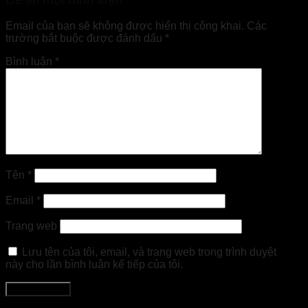
Email của bạn sẽ không được hiển thị công khai.
Các
trường bắt buộc được đánh dấu
*
Bình luận
*
Tên
*
Email
*
Trang web
Lưu tên của tôi, email, và trang web trong trình duyệt
này cho lần bình luận kế tiếp của tôi.