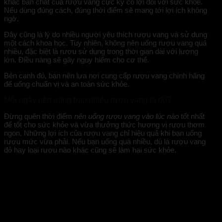
khác bản chất của rượu vang cực kỳ có lợi đối với sức khỏe.
Nếu dùng đúng cách, đúng thời điểm sẽ mang tới lợi ích không
ngờ.
Đây cũng là lý do nhiều người yêu thích rượu vang và sử dụng
một cách khoa học. Tuy nhiên, không nên uống rượu vang quá
nhiều, đặc biệt là rượu sử dụng trong thời gian dài với lượng
lớn. Điều nàng sẽ gây nguy hiểm cho cơ thể.
Bên cạnh đó, bạn nên lựa nơi cung cấp rượu vang chính hãng
để uống chuẩn vị và an toàn sức khỏe.
Mỗi ngày nên uống bao nhiêu rượu vang là đủ?
Đừng quên thời điểm
nên uống rượu vang vào lúc nào
tốt nhất
để tốt cho sức khỏe và vừa thưởng thức hương vị rượu thơm
ngon. Những lợi ích của rượu vang chỉ hiệu quả khi bạn uống
rượu mức vừa phải. Nếu bạn uống quá nhiều, dù là rượu vang
đỏ hay loại rượu nào khác cũng sẽ làm hại sức khỏe.