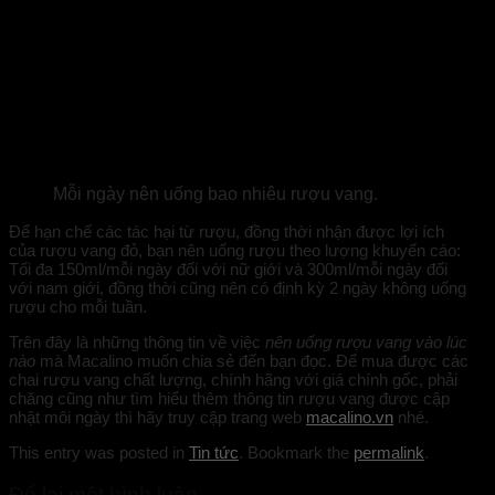
Mỗi ngày nên uống bao nhiêu rượu vang.
Để hạn chế các tác hại từ rượu, đồng thời nhận được lợi ích
của rượu vang đỏ, bạn nên uống rượu theo lượng khuyến cáo:
Tối đa 150ml/mỗi ngày đối với nữ giới và 300ml/mỗi ngày đối
với nam giới, đồng thời cũng nên có định kỳ 2 ngày không uống
rượu cho mỗi tuần.
Trên đây là những thông tin về việc
nên uống rượu vang vào lúc
nào
mà Macalino muốn chia sẻ đến bạn đọc. Để mua được các
chai rượu vang chất lượng, chính hãng với giá chính gốc, phải
chăng cũng như tìm hiểu thêm thông tin rượu vang được cập
nhật môi ngày thì hãy truy cập trang web
macalino.vn
nhé.
This entry was posted in
Tin tức
. Bookmark the
permalink
.
Để lại một bình luận