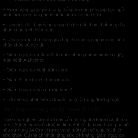
+ Rượu vang giúp giảm căng thẳng và cũng sẽ giúp bạn ngủ
ngon hơn giúp bạn phòng ngăn ngừa lão hóa sớm.
+ Tăng tốc độ chuyển hóa, giúp hỗ trợ đốt cháy chất béo, đẩy
nhanh quá trình giảm cân.
+ Tăng cường khả năng giúp hấp thụ canxi, giúp xương luôn
chắc khỏe và dẻo dai.
+ Giảm nguy cơ mắc mất trí nhớ, phòng chống nguy cơ gây
mắc bệnh Alzheimer.
+ Giảm nguy cơ bệnh trầm cảm.
+ Giảm đi tình trạng kháng insulin.
+ Giảm nguy cơ tiểu đường type 2.
+ Tốt cho sự phát triển vi khuẩn có lợi ở trong đường ruột.
Nên uống rượu vang vào lúc nào là tốt nhất?
Theo như nghiên cứu mới đây của những nhà khoa học thì có
trên 1,9 triệu người đã khẳng định: Bất kể đàn ông hoặc phụ nữ
nếu sử dụng 14 đơn vị rượu vang mỗi tuần sẽ giúp cải thiện
sức khỏe. Cụ thể chính là: tăng sức đề kháng, giảm nguy cơ