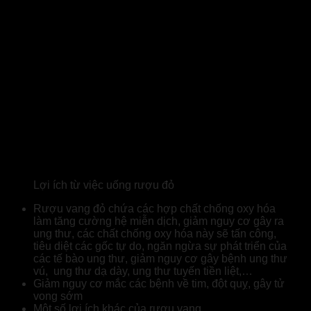
Lợi ích từ việc uống rượu đỏ
Rượu vang đỏ chứa các hợp chất chống oxy hóa
làm tăng cường hệ miễn dịch, giảm nguy cơ gây ra
ung thư, các chất chống oxy hóa này sẽ tấn công,
tiêu diệt các gốc tự do, ngăn ngừa sự phát triển của
các tế bào ung thư, giảm nguy cơ gây bệnh ung thư
vú, ung thư dạ dày, ung thư tuyến tiền liệt,…
Giảm nguy cơ mắc các bệnh về tim, đột quỵ, gây tử
vong sớm
Một số lợi ích khác của rượu vang