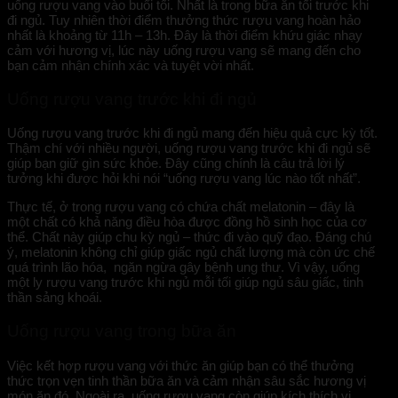
uống rượu vang vào buổi tối. Nhất là trong bữa ăn tối trước khi
đi ngủ. Tuy nhiên thời điểm thưởng thức rượu vang hoàn hảo
nhất là khoảng từ 11h – 13h. Đây là thời điểm khứu giác nhạy
cảm với hương vị, lúc này uống rượu vang sẽ mang đến cho
bạn cảm nhận chính xác và tuyệt vời nhất.
Uống rượu vang trước khi đi ngủ
Uống rượu vang trước khi đi ngủ mang đến hiệu quả cực kỳ tốt.
Thậm chí với nhiều người, uống rượu vang trước khi đi ngủ sẽ
giúp bạn giữ gìn sức khỏe. Đây cũng chính là câu trả lời lý
tưởng khi được hỏi khi nói “uống rượu vang lúc nào tốt nhất”.
Thực tế, ở trong rượu vang có chứa chất melatonin – đây là
một chất có khả năng điều hòa được đồng hồ sinh học của cơ
thể. Chất này giúp chu kỳ ngủ – thức đi vào quỹ đạo. Đáng chú
ý, melatonin không chỉ giúp giấc ngủ chất lượng mà còn ức chế
quá trình lão hóa, ngăn ngừa gây bệnh ung thư. Vì vậy, uống
một ly rượu vang trước khi ngủ mỗi tối giúp ngủ sâu giấc, tinh
thần sảng khoái.
Uống rượu vang trong bữa ăn
Việc kết hợp rượu vang với thức ăn giúp bạn có thể thưởng
thức trọn vẹn tinh thần bữa ăn và cảm nhận sâu sắc hương vị
món ăn đó. Ngoài ra, uống rượu vang còn giúp kích thích vị