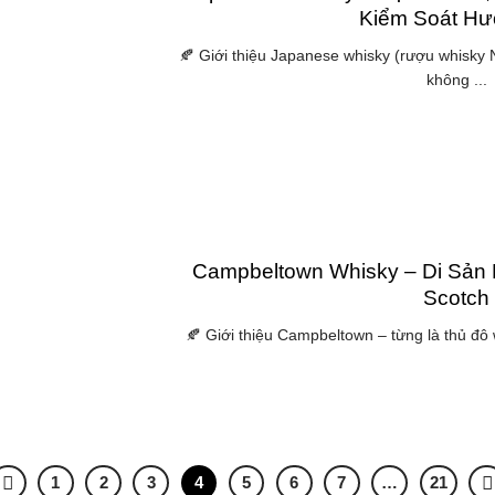
Kiểm Soát Hư
🍂 Giới thiệu Japanese whisky (rượu whisky 
không ...
Campbeltown Whisky – Di Sản 
Scotch
🍂 Giới thiệu Campbeltown – từng là thủ đô 
1
2
3
4
5
6
7
…
21