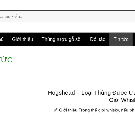
hủ
Giới thiệu
Thùng rượu gỗ sồi
Đối tác
Tin tức
TỨC
Hogshead – Loại Thùng Được Ưa
Giới Whis
🍂 Giới thiệu Trong thế giới whisky, nếu ph