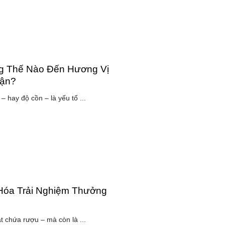
g Thế Nào Đến Hương Vị
ận?
– hay độ cồn – là yếu tố ...
Hóa Trải Nghiệm Thưởng
ật chứa rượu – mà còn là ...