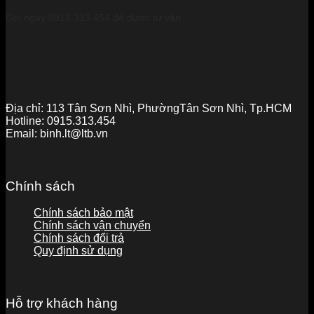
Gọi ngay 0915 313 454 để được tư vấn
Địa chỉ:
113 Tân Sơn Nhì, PhườngTân Sơn Nhì, Tp.HCM
Hotline:
0915.313.454
Email:
binh.lt@ltb.vn
Chính sách
Chính sách bảo mật
Chính sách vận chuyển
Chính sách đổi trả
Quy định sử dụng
Hỗ trợ khách hàng