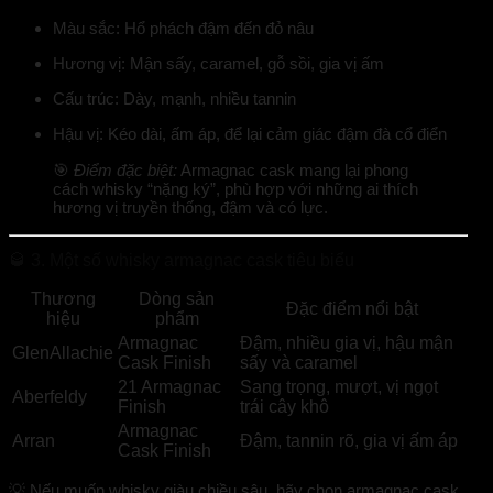
Màu sắc:
Hổ phách đậm đến đỏ nâu
Hương vị:
Mận sấy, caramel, gỗ sồi, gia vị ấm
Cấu trúc:
Dày, mạnh, nhiều tannin
Hậu vị:
Kéo dài, ấm áp, để lại cảm giác đậm đà cổ điển
🎯
Điểm đặc biệt:
Armagnac cask mang lại phong
cách whisky “nặng ký”, phù hợp với những ai thích
hương vị truyền thống, đậm và có lực.
🥃 3. Một số whisky armagnac cask tiêu biểu
Thương
Dòng sản
Đặc điểm nổi bật
hiệu
phẩm
Armagnac
Đậm, nhiều gia vị, hậu mận
GlenAllachie
Cask Finish
sấy và caramel
21 Armagnac
Sang trọng, mượt, vị ngọt
Aberfeldy
Finish
trái cây khô
Armagnac
Arran
Đậm, tannin rõ, gia vị ấm áp
Cask Finish
💡 Nếu muốn whisky giàu chiều sâu, hãy chọn armagnac cask