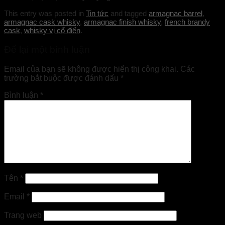
This entry was posted in
Tin tức
and tagged
armagnac barrel
,
armagnac cask whisky
,
armagnac finish whisky
,
french brandy
cask
,
whisky vị cổ điển
.
Để lại một bình luận
Email của bạn sẽ không được hiển thị công khai.
Các
trường bắt buộc được đánh dấu
*
Bình luận
*
Tên
*
Email
*
Trang web