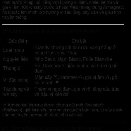
nhất nước Pháp, nổi tiếng với hương vị đậm, nhiều tannin và
gia vị ấm. Khi whisky được ủ hoặc
finish
trong thùng Armagnac,
nó khoác lên mình lớp hương vị sâu lắng, dày dặn và giàu tính
truyền thống.
🍷 1. Armagnac là gì và vì sao hợp với whisky?
Đặc điểm
Chi tiết
Brandy chưng cất từ rượu vang trắng ở
Loại rượu
vùng Gascony, Pháp
Nguyên liệu
Nho Baco, Ugni Blanc, Folle Blanche
Sồi Gascogne, giàu tannin và hương gỗ
Thùng ủ
đậm
Mận sấy 🍑, caramel 🍮, gia vị ấm 🌰, gỗ
Vị đặc trưng
sồi mạnh 🌳
Tác dụng với
Thêm vị ngọt đậm, gia vị rõ, tăng cấu trúc
whisky
và hậu vị kéo dài
📌 Armagnac thường được chưng cất một lần (
single
distillation
), giữ lại nhiều hương vị nguyên bản hơn, vì vậy cask
của nó truyền hương rất rõ rệt cho whisky.
🧪 2. Ảnh hưởng của armagnac cask đến whisky