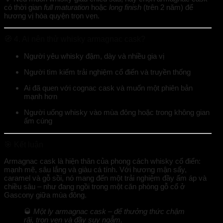
có thời gian
full maturation
hoặc
long finish
(trên 2 năm) để
hương vị hòa quyện trọn vẹn.
🧭 4. Ai nên thử whisky armagnac cask?
Người yêu whisky
đậm, dày và nhiều gia vị
Người tìm kiếm trải nghiệm
cổ điển và truyền thống
Ai đã quen với cognac cask và muốn một phiên bản
mạnh hơn
Người uống whisky vào mùa đông hoặc trong không gian
ấm cúng
🎯 Kết luận
Armagnac cask là hiện thân của phong cách whisky cổ điển:
mạnh mẽ, sâu lắng và giàu cá tính. Với hương mận sấy,
caramel và gỗ sồi, nó mang đến một trải nghiệm đầy ấm áp và
chiều sâu – như đang ngồi trong một căn phòng gỗ cổ ở
Gascony giữa mùa đông.
🥃
Một ly armagnac cask – để thưởng thức chậm
rãi, trọn vẹn và đầy suy ngẫm.