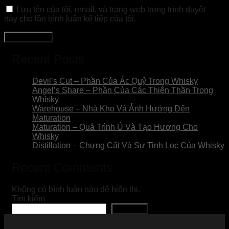
Lưu tên của tôi, email, và trang web trong trình duyệt
này cho lần bình luận kế tiếp của tôi.
Recent Posts
Devil’s Cut – Phần Của Ác Quỷ Trong Whisky
Angel’s Share – Phần Của Các Thiên Thần Trong
Whisky
Warehouse – Nhà Kho Và Ảnh Hưởng Đến
Maturation
Maturation – Quá Trình Ủ Và Tạo Hương Cho
Whisky
Distillation – Chưng Cất Và Sự Tinh Lọc Của Whisky
Recent Comments
Không có bình luận nào để hiển thị.
Tìm kiếm
Tìm kiếm