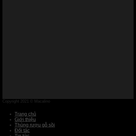
Copyright 2021 © Macalino
Trang chủ
Giới thiệu
Thùng rượu gỗ sồi
Đối tác
Tin tức