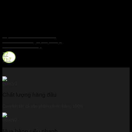
Triple Distillation – Khi Chưng
Cất Ba Lần Mang Lại Độ Mượt
Tinh Tế Cho Whisky
27
Th7
Chất lượng hàng đầu
Cam kết tất cả sản phẩm chính hãng 100%
Mua hàng siêu nhanh