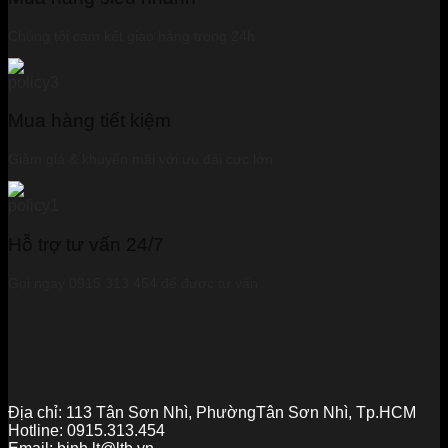
Chúng tôi cam kết giao hàng trong 24h
Mua hàng tiết kiệm
Giảm giá & khuyến mãi với ưu đãi cực lớn
Hỗ trợ tư vấn 24/7
Gọi ngay 0915 313 454 để được tư vấn
Địa chỉ:
113 Tân Sơn Nhì, PhườngTân Sơn Nhì, Tp.HCM
Hotline:
0915.313.454