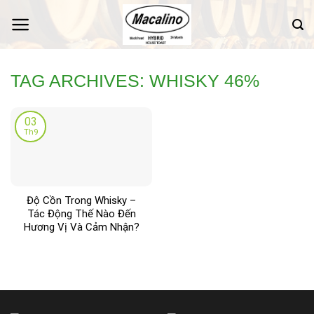
Skip
to
content
TAG ARCHIVES:
WHISKY 46%
03
Th9
Độ Cồn Trong Whisky –
Tác Động Thế Nào Đến
Hương Vị Và Cảm Nhận?