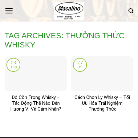
Skip
to
content
TAG ARCHIVES:
THƯỞNG THỨC
WHISKY
03
27
Th9
Th8
Độ Cồn Trong Whisky –
Cách Chọn Ly Whisky – Tối
Tác Động Thế Nào Đến
Ưu Hóa Trải Nghiệm
Hương Vị Và Cảm Nhận?
Thưởng Thức