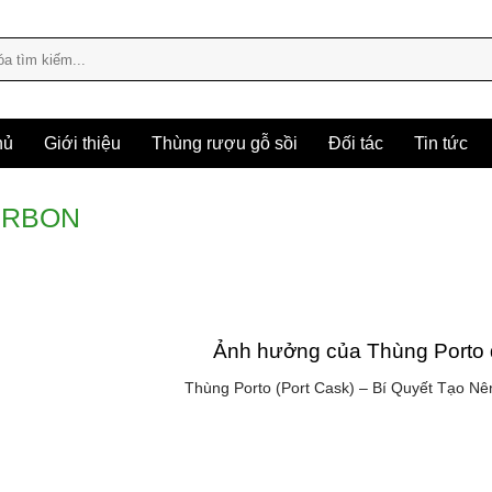
hủ
Giới thiệu
Thùng rượu gỗ sồi
Đối tác
Tin tức
URBON
Ảnh hưởng của Thùng Porto 
Thùng Porto (Port Cask) – Bí Quyết Tạo Nê