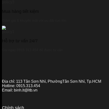
Mua hàng tiết kiệm
Giảm giá & khuyến mãi với ưu đãi cực lớn
Hỗ trợ tư vấn 24/7
Gọi ngay 0915 313 454 để được tư vấn
Địa chỉ:
113 Tân Sơn Nhì, PhườngTân Sơn Nhì, Tp.HCM
Hotline:
0915.313.454
Email:
binh.lt@ltb.vn
Chính sách