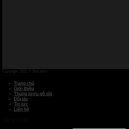
Copyright 2021 © Macalino
Trang chủ
Giới thiệu
Thùng rượu gỗ sồi
Đối tác
Tin tức
Liên hệ
Đăng nhập