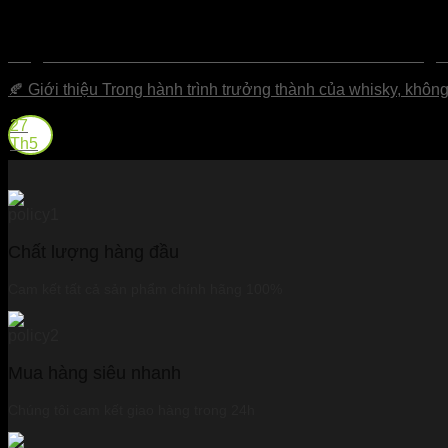
Angel’s Share – Phần Của Các Thiên Thần Trong 
🍂 Giới thiệu Trong hành trình trưởng thành của whisky, không 
27
Th5
Chất lượng hàng đầu
Cam kết tất cả sản phẩm chính hãng 100%
Mua hàng siêu nhanh
Chúng tôi cam kết giao hàng trong 24h