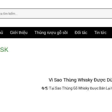
hủ
Giới thiệu
Thùng rượu gỗ sồi
Đối tác
Tin tức
ASK
Vì Sao Thùng Whisky Được Dù
🔄🌎 Tại Sao Thùng Gỗ Whisky Được Bán Lại C