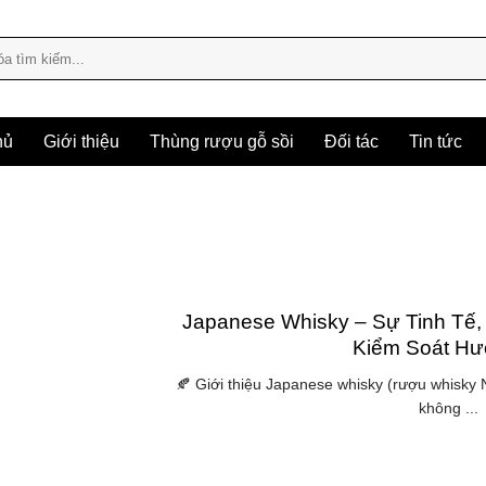
hủ
Giới thiệu
Thùng rượu gỗ sồi
Đối tác
Tin tức
Japanese Whisky – Sự Tinh Tế,
Kiểm Soát Hư
🍂 Giới thiệu Japanese whisky (rượu whisky 
không ...