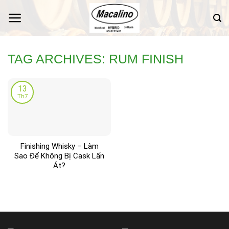
Skip
to
content
TAG ARCHIVES:
RUM FINISH
13
Th7
Finishing Whisky – Làm
Sao Để Không Bị Cask Lấn
Át?