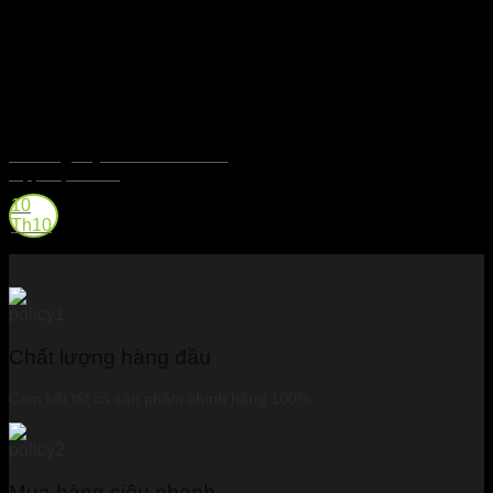
Mashing – Quá Trình Nấu Hỗn
Hợp Mạch Nha
10
Th10
Chất lượng hàng đầu
Cam kết tất cả sản phẩm chính hãng 100%
Mua hàng siêu nhanh