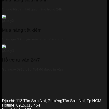
Chúng tôi cam kết giao hàng trong 24h
Mua hàng tiết kiệm
Giảm giá & khuyến mãi với ưu đãi cực lớn
Hỗ trợ tư vấn 24/7
Gọi ngay 0915 313 454 để được tư vấn
Địa chỉ:
113 Tân Sơn Nhì, PhườngTân Sơn Nhì, Tp.HCM
Hotline:
0915.313.454