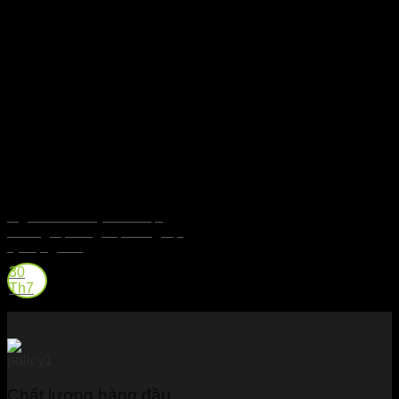
Highland Whisky – Đa Dạng
Hương Vị Trong Một Vùng Địa
Lý Rộng Lớn
30
Th7
Chất lượng hàng đầu