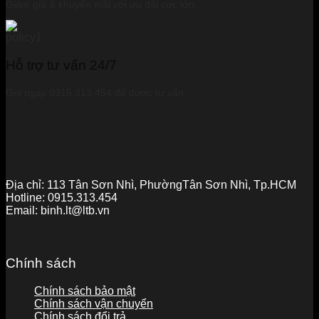
Giảm giá & khuyến mãi với ưu đãi cực lớn
Hỗ trợ tư vấn 24/7
Gọi ngay 0915 313 454 để được tư vấn
Địa chỉ:
113 Tân Sơn Nhì, PhườngTân Sơn Nhì, Tp.HCM
Hotline:
0915.313.454
Email:
binh.lt@ltb.vn
Chính sách
Chính sách bảo mật
Chính sách vận chuyển
Chính sách đổi trả