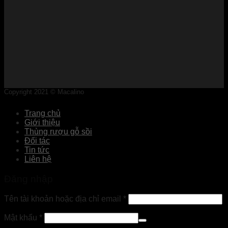
Copyright 2021 © Macalino
Trang chủ
Giới thiệu
Thùng rượu gỗ sồi
Đối tác
Tin tức
Liên hệ
Đăng nhập
Tên tài khoản hoặc địa chỉ email
*
Mật khẩu
*