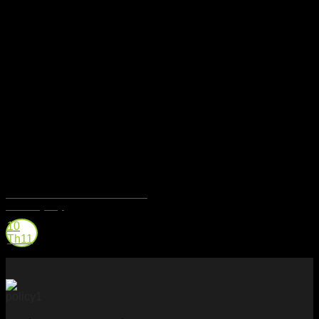
Bourbon Cask – Linh Hồn Của
Whiskey Mỹ
10
Th11