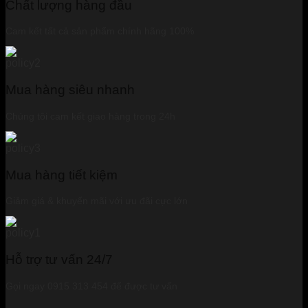
Chất lượng hàng đầu
Cam kết tất cả sản phẩm chính hãng 100%
Mua hàng siêu nhanh
Chúng tôi cam kết giao hàng trong 24h
Mua hàng tiết kiệm
Giảm giá & khuyến mãi với ưu đãi cực lớn
Hỗ trợ tư vấn 24/7
Gọi ngay 0915 313 454 để được tư vấn