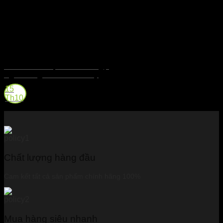
Rum Cask – Sự Phá Cách Ngọt
Ngào Trong Thế Giới Whisky
15
Th10
Chất lượng hàng đầu
Cam kết tất cả sản phẩm chính hãng 100%
Mua hàng siêu nhanh