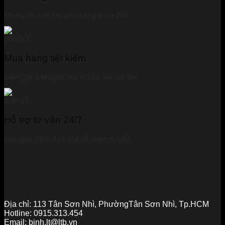
Chúng tôi cam kết giao hàng trong 24h
Mua hàng tiết kiệm
Giảm giá & khuyến mãi với ưu đãi cực lớn
Hỗ trợ tư vấn 24/7
Gọi ngay 0915 313 454 để được tư vấn
Địa chỉ:
113 Tân Sơn Nhì, PhườngTân Sơn Nhì, Tp.HCM
Hotline:
0915.313.454
Email:
binh.lt@ltb.vn