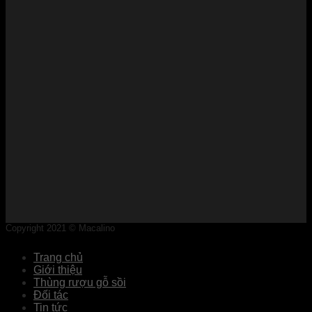
Copyright 2021 © Macalino
Trang chủ
Giới thiệu
Thùng rượu gỗ sồi
Đối tác
Tin tức