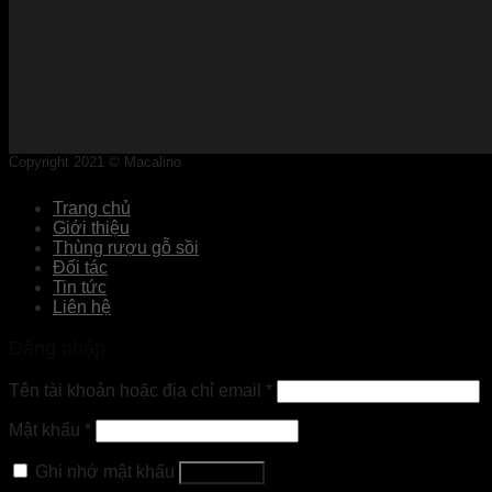
Copyright 2021 © Macalino
Trang chủ
Giới thiệu
Thùng rượu gỗ sồi
Đối tác
Tin tức
Liên hệ
Đăng nhập
Tên tài khoản hoặc địa chỉ email
*
Mật khẩu
*
Ghi nhớ mật khẩu
Đăng nhập