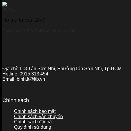
Hỗ trợ tư vấn 24/7
Gọi ngay 0915 313 454 để được tư vấn
Địa chỉ:
113 Tân Sơn Nhì, PhườngTân Sơn Nhì, Tp.HCM
Hotline:
0915.313.454
Email:
binh.lt@ltb.vn
Chính sách
Chính sách bảo mật
Chính sách vận chuyển
Chính sách đổi trả
Quy định sử dụng