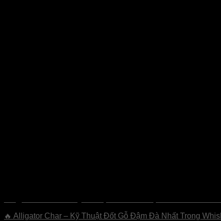
Alligator Char – Kỹ Thuật Đốt Gỗ Đậm Đà Nhất Tr
🔥 Alligator Char – Kỹ Thuật Đốt Gỗ Đậm Đà Nhất Trong Whisky