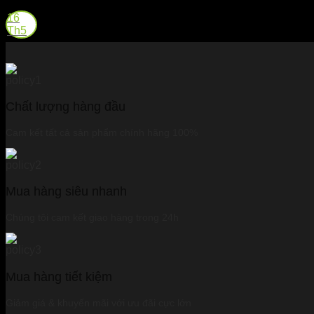
16
Th5
Chất lượng hàng đầu
Cam kết tất cả sản phẩm chính hãng 100%
Mua hàng siêu nhanh
Chúng tôi cam kết giao hàng trong 24h
Mua hàng tiết kiệm
Giảm giá & khuyến mãi với ưu đãi cực lớn